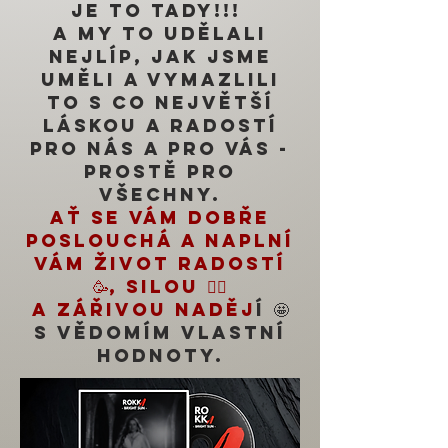
Je to TADY!!!
A my TO udělali
nejlíp, jak jsme
uměli a vymazlili
TO s co největší
láskou a radostí
pro nás a pro Vás -
prostě pro
všechny.
Ať se Vám dobře
poslouchá a naplní
Vám život radostí
🥳, silou ❤️‍🔥
a zářivou naděj
í 🤩
s vědomím vlastní
hodnoty.