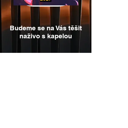
Budeme se na Vás těšit
naživo s kapelou
HUDBA
Rokka Bright Sun
Nový singl a klip na YouTube: