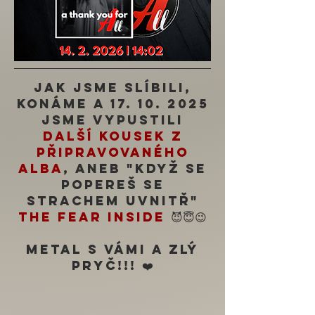
Jak jsme slíbili,
konáme a
17. 10. 2025
jsme vypustili
další kousek z
připravovaného
alba
, aneb "když se
popereš se
strachem uvnitř"
THE FEAR INSIDE
😈😇😉
Metal s Vámi a zlý
pryč!!! ❤️