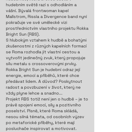
hudebním světě razí s odhodláním a
vášní. Bývalá frontwoman kapel
Mallstrom, Rissla a Divergence band nyní
pokračuje ve své umělecké vizi
prostřednictvím vlastního projektu Rokka
Bright Sun (RBS).
S hlubokým vztahem k hudbě a bohatými
zkušenostmi z různých kapelních formací
se Roma rozhodla jít vlastní cestou a
vytvořit jedinečný zvuk, který propojuje
sílu metalu s crossoverovými prvky.
Rokka Bright Sun je hudební odraz její
energie, emocí a příběhů, které chce
předávat lidem. A důvod? Poskytnout
radost a povzbuzení v život, který ne
vždy plyne lehce a snadno...
Projekt RBS totiž není jen o hudbě – je to
právě spojení emocí, síly a pozitivního
poselství. Písně, které Roma skládá,
nesou silná témata, od osobních výzev
po metaforické příběhy, které mají
posluchače inspirovat a motivovat.