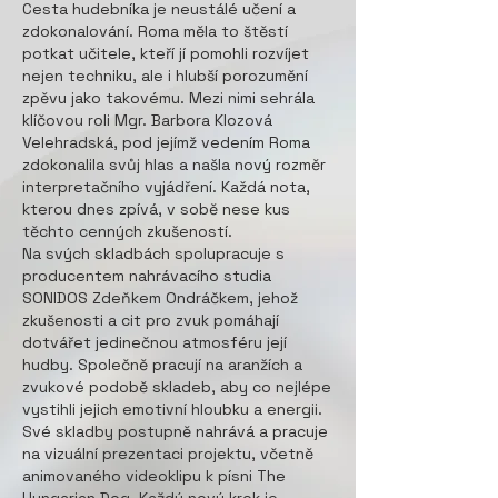
Cesta hudebníka je neustálé učení a
zdokonalování. Roma měla to štěstí
potkat učitele, kteří jí pomohli rozvíjet
nejen techniku, ale i hlubší porozumění
zpěvu jako takovému. Mezi nimi sehrála
klíčovou roli Mgr. Barbora Klozová
Velehradská, pod jejímž vedením Roma
zdokonalila svůj hlas a našla nový rozměr
interpretačního vyjádření. Každá nota,
kterou dnes zpívá, v sobě nese kus
těchto cenných zkušeností.
Na svých skladbách spolupracuje s
producentem nahrávacího studia
SONIDOS Zdeňkem Ondráčkem, jehož
zkušenosti a cit pro zvuk pomáhají
dotvářet jedinečnou atmosféru její
hudby. Společně pracují na aranžích a
zvukové podobě skladeb, aby co nejlépe
vystihli jejich emotivní hloubku a energii.
Své skladby postupně nahrává a pracuje
na vizuální prezentaci projektu, včetně
animovaného videoklipu k písni The