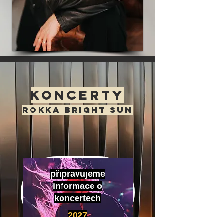
KONCERTY
ROKKA BRIGHT SUN
připravujeme
informace o
koncertech
2027